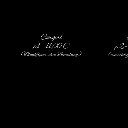
Cowgirl
p1 - 11,00 €
p2 -
(Blankfigur, ohne Bemalung)
(ausschl