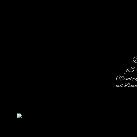
B
j3 
(Blankfig
mit Bema